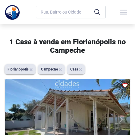
menu
1 Casa à venda em Florianópolis no
Campeche
Florianópolis
Campeche
Casa
arrow_back_ios
arrow_forward_ios
Previous
Next